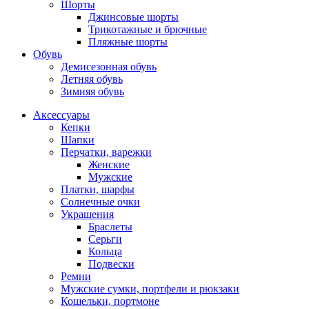
Шорты
Джинсовые шорты
Трикотажные и брючные
Пляжные шорты
Обувь
Демисезонная обувь
Летняя обувь
Зимняя обувь
Аксессуары
Кепки
Шапки
Перчатки, варежки
Женские
Мужские
Платки, шарфы
Солнечные очки
Украшения
Браслеты
Серьги
Кольца
Подвески
Ремни
Мужские сумки, портфели и рюкзаки
Кошельки, портмоне