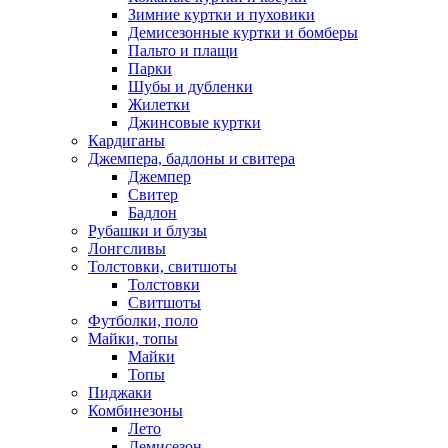
Зимние куртки и пуховики
Демисезонные куртки и бомберы
Пальто и плащи
Парки
Шубы и дубленки
Жилетки
Джинсовые куртки
Кардиганы
Джемпера, бадлоны и свитера
Джемпер
Свитер
Бадлон
Рубашки и блузы
Лонгсливы
Толстовки, свитшоты
Толстовки
Свитшоты
Футболки, поло
Майки, топы
Майки
Топы
Пиджаки
Комбинезоны
Лето
Демисезон