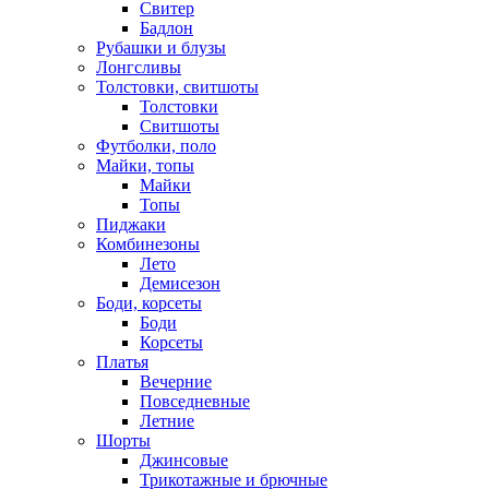
Свитер
Бадлон
Рубашки и блузы
Лонгсливы
Толстовки, свитшоты
Толстовки
Свитшоты
Футболки, поло
Майки, топы
Майки
Топы
Пиджаки
Комбинезоны
Лето
Демисезон
Боди, корсеты
Боди
Корсеты
Платья
Вечерние
Повседневные
Летние
Шорты
Джинсовые
Трикотажные и брючные