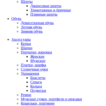
Шорты
Джинсовые шорты
Трикотажные и брючные
Пляжные шорты
Обувь
Демисезонная обувь
Летняя обувь
Зимняя обувь
Аксессуары
Кепки
Шапки
Перчатки, варежки
Женские
Мужские
Платки, шарфы
Солнечные очки
Украшения
Браслеты
Серьги
Кольца
Подвески
Ремни
Мужские сумки, портфели и рюкзаки
Кошельки, портмоне