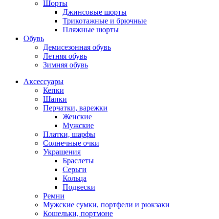
Шорты
Джинсовые шорты
Трикотажные и брючные
Пляжные шорты
Обувь
Демисезонная обувь
Летняя обувь
Зимняя обувь
Аксессуары
Кепки
Шапки
Перчатки, варежки
Женские
Мужские
Платки, шарфы
Солнечные очки
Украшения
Браслеты
Серьги
Кольца
Подвески
Ремни
Мужские сумки, портфели и рюкзаки
Кошельки, портмоне