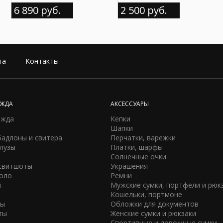
6 890 руб.
2 500 руб.
ДРУГИЕ ТОВАРЫ ОТ WEAR HOUSE
та
Контакты
ЕЖДА
АКСЕССУАРЫ
ежда
Кепки
Шапки
бадлоны и свитера
Перчатки, варежки
Мужские
Мужской бадлон WH
блузы
Платки, шарфы
комбинированные
Солнечные очки
перчатки WH
1 390 руб.
2 300 руб.
 свитшоты
Украшения
поло
Ремни
ы
Мужские сумки, портфели и рюк
Кошельки, портмоне
Мужской бадлон WH
Мужской свитер WH
ны
Обложки для документов
ты
Женские сумки и рюкзаки
Спортивные и дорожные сумки