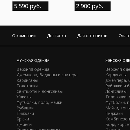
5 590 руб.
2 900 руб.
О компании
Доставка
Для оптовиков
Опла
МУЖСКАЯ ОДЕЖДА
ЖЕНСКАЯ ОД
Верхняя одежда
Верхняя од
Джемпера, бадлоны и свитера
Кардиганы
Кардиганы
Джемпера, 
Шапка WH
Мужской кошелек WH
Толстовки
Рубашки и 
Свитшоты и лонгсливы
Лонгсливы
1 320 руб.
5 390 руб.
Жакеты
Толстовки,
Футболки, поло, майки
Футболки, 
Рубашки
Майки, топ
Пиджаки
Пиджаки
Мужской браслет WH
Мужская куртка WH из
Брюки
Комбинезо
экокожи
Джинсы
Боди, корсе
Спортивные костюмы
Платья