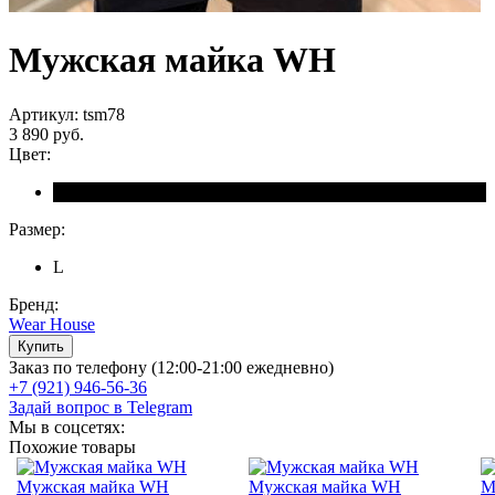
Мужская майка WH
Артикул: tsm78
3 890 руб.
Цвет:
Размер:
L
Бренд:
Wear House
Заказ по телефону (12:00-21:00 ежедневно)
+7 (921) 946-56-36
Задай вопрос в Telegram
Мы в соцсетях:
Похожие товары
Мужская майка WH
Мужская майка WH
М