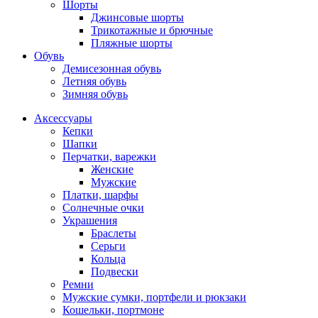
Шорты
Джинсовые шорты
Трикотажные и брючные
Пляжные шорты
Обувь
Демисезонная обувь
Летняя обувь
Зимняя обувь
Аксессуары
Кепки
Шапки
Перчатки, варежки
Женские
Мужские
Платки, шарфы
Солнечные очки
Украшения
Браслеты
Серьги
Кольца
Подвески
Ремни
Мужские сумки, портфели и рюкзаки
Кошельки, портмоне