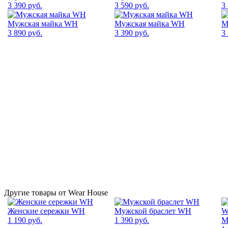
3 390 руб.
3 590 руб.
3
Мужская майка WH
Мужская майка WH
М
3 890 руб.
3 390 руб.
3
Другие товары от Wear House
Женские сережки WH
Мужской браслет WH
1 190 руб.
1 390 руб.
М