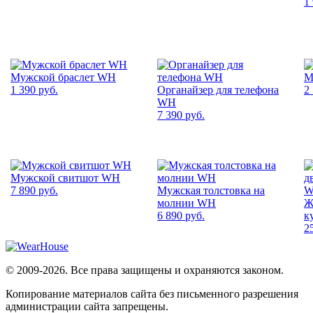
1
Мужской браслет WH
М
1 390 руб.
Органайзер для телефона
2
WH
7 390 руб.
Мужской свитшот WH
7 890 руб.
Мужская толстовка на
молнии WH
Ж
6 890 руб.
к
2
© 2009-2026. Все права защищены и охраняются законом.
Копирование материалов сайта без письменного разрешения
администрации сайта запрещены.