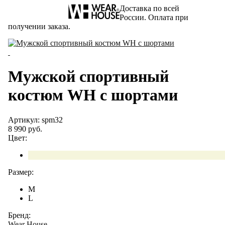
Доставка по всей
России. Оплата при
получении заказа.
Мужской спортивный
костюм WH с шортами
Артикул: spm32
8 990 руб.
Цвет:
Размер:
M
L
Бренд:
Wear House