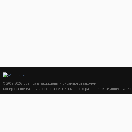
Женский велюровый
Мужская футболка WH
костюм WH
7 890 руб.
5 390 руб.
© 2009-2026. Все права защищены и охраняются законом.
Копирование материалов сайта без письменного разрешения администрации