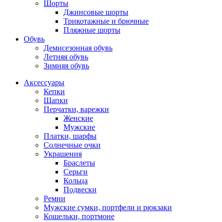
Шорты
Джинсовые шорты
Трикотажные и брючные
Пляжные шорты
Обувь
Демисезонная обувь
Летняя обувь
Зимняя обувь
Аксессуары
Кепки
Шапки
Перчатки, варежки
Женские
Мужские
Платки, шарфы
Солнечные очки
Украшения
Браслеты
Серьги
Кольца
Подвески
Ремни
Мужские сумки, портфели и рюкзаки
Кошельки, портмоне