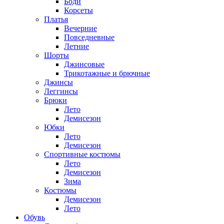
Боди
Корсеты
Платья
Вечерние
Повседневные
Летние
Шорты
Джинсовые
Трикотажные и брючные
Джинсы
Леггинсы
Брюки
Лето
Демисезон
Юбки
Лето
Демисезон
Спортивные костюмы
Лето
Демисезон
Зима
Костюмы
Демисезон
Лето
Обувь