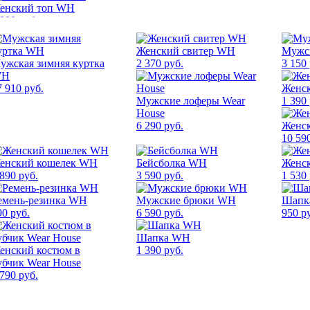
енский топ WH
 890 руб.
Женский свитер WH
Мужс
ужская зимняя куртка
2 370 руб.
3 150 
WH
7 910 руб.
Женс
Мужские лоферы Wear
1 390 
House
6 290 руб.
Женс
10 59
енский кошелек WH
Бейсболка WH
Женс
 890 руб.
3 590 руб.
1 530 
емень-резинка WH
Мужские брюки WH
Шапк
90 руб.
6 590 руб.
950 р
Шапка WH
енский костюм в
1 390 руб.
убчик Wear House
 790 руб.