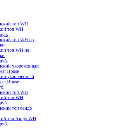
кий топ WH
руб.
кий топ WH из
жи
руб.
кий укороченный
ear House
уб.
кий топ WH
руб.
кий топ бандо WH
руб.