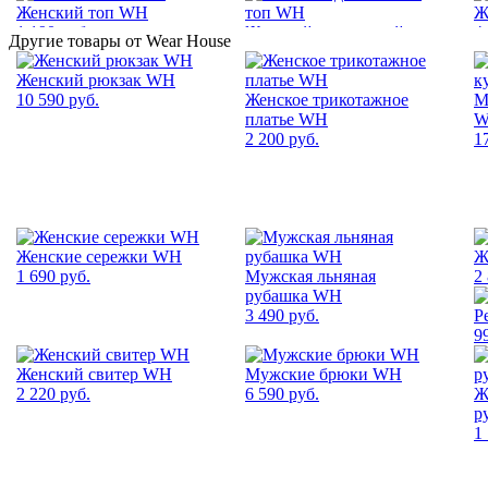
Женский топ WH
Ж
1 190 руб.
Женский джинсовый топ
4
Другие товары от Wear House
WH
1 790 руб.
Женский рюкзак WH
10 590 руб.
Женское трикотажное
М
платье WH
2 200 руб.
1
Женские сережки WH
Ж
1 690 руб.
Мужская льняная
2
рубашка WH
3 490 руб.
Р
9
Женский свитер WH
Мужские брюки WH
2 220 руб.
6 590 руб.
Ж
р
1