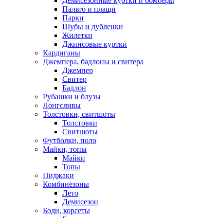
Демисезонные куртки и бомберы
Пальто и плащи
Парки
Шубы и дубленки
Жилетки
Джинсовые куртки
Кардиганы
Джемпера, бадлоны и свитера
Джемпер
Свитер
Бадлон
Рубашки и блузы
Лонгсливы
Толстовки, свитшоты
Толстовки
Свитшоты
Футболки, поло
Майки, топы
Майки
Топы
Пиджаки
Комбинезоны
Лето
Демисезон
Боди, корсеты