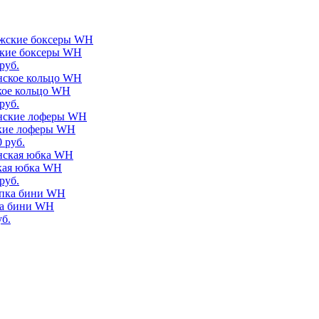
кие боксеры WH
руб.
кое кольцо WH
руб.
кие лоферы WH
0 руб.
кая юбка WH
руб.
а бини WH
уб.