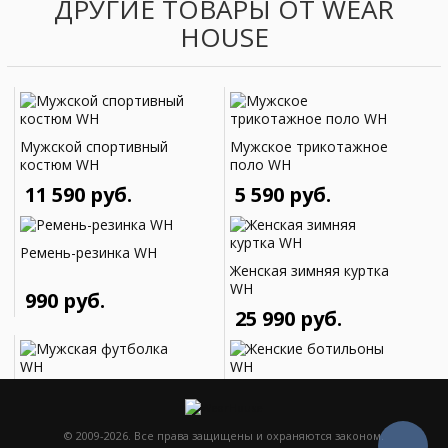
5 790 руб.
ДРУГИЕ ТОВАРЫ ОТ WEAR
5 590 руб.
HOUSE
Мужское трикотажное
поло WH
5 890 руб.
Мужской спортивный
Мужское трикотажное
костюм WH
поло WH
Мужское поло WH
11 590 руб.
5 590 руб.
Мужское трикотажное
поло WH
3 070 руб.
5 990 руб.
Ремень-резинка WH
Женская зимняя куртка
WH
Мужское поло WH
990 руб.
25 990 руб.
5 590 руб.
Мужская футболка WH
Женские ботильоны
Мужское поло WH
Мужское поло WH
WH
© 2009-2026. Все права защищены и охраняются законом.
2 300 руб.
13 590 руб.
4 390 руб.
4 390 руб.