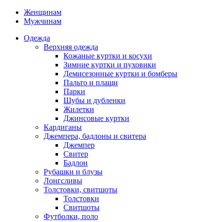
Женщинам
Мужчинам
Одежда
Верхняя одежда
Кожаные куртки и косухи
Зимние куртки и пуховики
Демисезонные куртки и бомберы
Пальто и плащи
Парки
Шубы и дубленки
Жилетки
Джинсовые куртки
Кардиганы
Джемпера, бадлоны и свитера
Джемпер
Свитер
Бадлон
Рубашки и блузы
Лонгсливы
Толстовки, свитшоты
Толстовки
Свитшоты
Футболки, поло