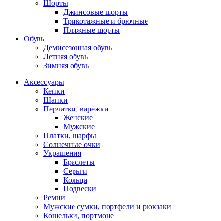
Шорты
Джинсовые шорты
Трикотажные и брючные
Пляжные шорты
Обувь
Демисезонная обувь
Летняя обувь
Зимняя обувь
Аксессуары
Кепки
Шапки
Перчатки, варежки
Женские
Мужские
Платки, шарфы
Солнечные очки
Украшения
Браслеты
Серьги
Кольца
Подвески
Ремни
Мужские сумки, портфели и рюкзаки
Кошельки, портмоне