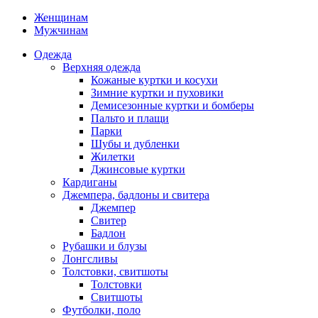
Женщинам
Мужчинам
Одежда
Верхняя одежда
Кожаные куртки и косухи
Зимние куртки и пуховики
Демисезонные куртки и бомберы
Пальто и плащи
Парки
Шубы и дубленки
Жилетки
Джинсовые куртки
Кардиганы
Джемпера, бадлоны и свитера
Джемпер
Свитер
Бадлон
Рубашки и блузы
Лонгсливы
Толстовки, свитшоты
Толстовки
Свитшоты
Футболки, поло