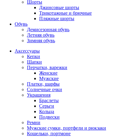
Шорты
Джинсовые шорты
Трикотажные и брючные
Пляжные шорты
Обувь
Демисезонная обувь
Летняя обувь
Зимняя обувь
Аксессуары
Кепки
Шапки
Перчатки, варежки
Женские
Мужские
Платки, шарфы
Солнечные очки
Украшения
Браслеты
Серьги
Кольца
Подвески
Ремни
Мужские сумки, портфели и рюкзаки
Кошельки, портмоне